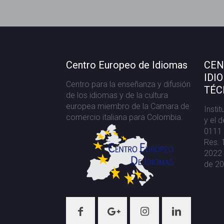
Centro Europeo de Idiomas
CEN
IDI
Centro para la enseñanza y difusión
TÉC
de los idiomas y de la cultura
europea miembro de la Camara de
Insti
comercio italiana para Colombia.
y el 
0111 
Res. 
2022 
de 20