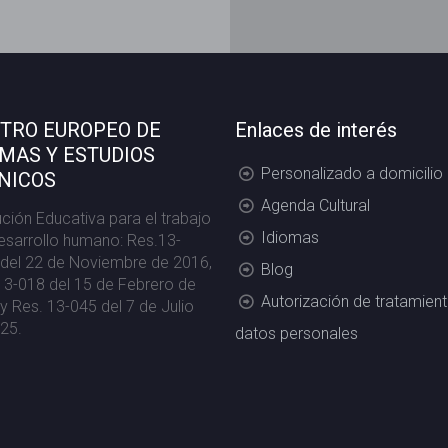
TRO EUROPEO DE
Enlaces de interés
OMAS Y ESTUDIOS
Personalizado a domicilio
NICOS
Agenda Cultural
tución Educativa para el trabajo
Idiomas
desarrollo humano: Res.13-
del 22 de Noviembre de 2016,
Blog
13-018 del 15 de Febrero de
Autorización de tratamien
y Res. 13-045 del 7 de Julio
25.
datos personales