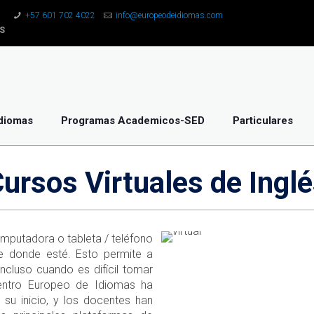
+57 601 702 4022
info@europeodeidiomas.com
S
diomas
Programas Academicos-SED
Particulares
ursos Virtuales de Ingl
mputadora o tableta / teléfono
de donde esté. Esto permite a
ncluso cuando es difícil tomar
Centro Europeo de Idiomas ha
su inicio, y los docentes han