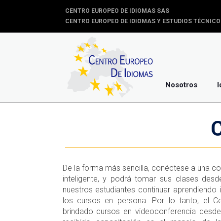
CENTRO EUROPEO DE IDIOMAS SAS
CENTRO EUROPEO DE IDIOMAS Y ESTUDIOS TÉCNICO
Nosotros
I
C
De la forma más sencilla, conéctese a una co
inteligente, y podrá tomar sus clases des
nuestros estudiantes continuar aprendiendo i
los cursos en persona. Por lo tanto, el 
brindado cursos en videoconferencia desde 