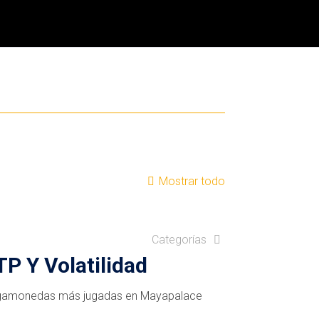
Mostrar todo
Categorías
 Y Volatilidad
ragamonedas más jugadas en Mayapalace