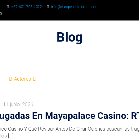
+57 601 702 4022
info@europeodeidiomas.com
S
Blog
Autores
11 junio, 2026
gadas En Mayapalace Casino: RTP
 Casino Y Qué Revisar Antes De Girar Quienes buscan las t
los
[…]