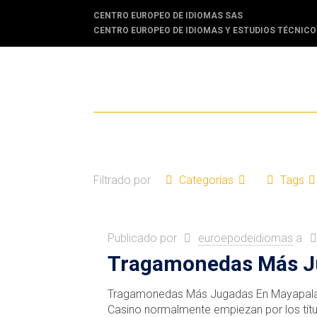
CENTRO EUROPEO DE IDIOMAS SAS
CENTRO EUROPEO DE IDIOMAS Y ESTUDIOS TÉCNICO
Filtrado por
Categorías
Tags
Publicado por
euroepodeidiomas
a
Tragamonedas Más Ju
Tragamonedas Más Jugadas En Mayapalace
Casino normalmente empiezan por los títu