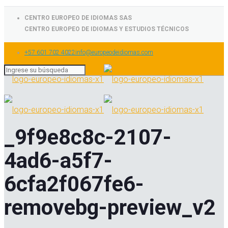
CENTRO EUROPEO DE IDIOMAS SAS
CENTRO EUROPEO DE IDIOMAS Y ESTUDIOS TÉCNICOS
+57 601 702 4022
info@europeodeidiomas.com
_9f9e8c8c-2107-
4ad6-a5f7-
6cfa2f067fe6-
removebg-preview_v2