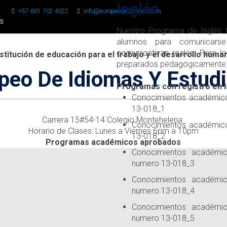
Inglés
+57 601 702 4022
info@europeodeidiomas.com
S
Nuestro Programa de Inglés t
alumnos para comunicars
comunicativas reales. Para l
nstitución de educación para el trabajo y el desarrollo huma
preparados pedagógicamente en
peo De Idiomas Y Estud
Programas con registro en l
Conocimientos académicos
13-018_1
Carrera 15#54-14 Colegio Montehelena.
Conocimientos académicos
Horario de Clases: Lunes a Viernes 6pm a 10pm
13-018_2
Programas académicos aprobados
Conocimientos académico
numero 13-018_3
Conocimientos académico
numero 13-018_4
Conocimientos académic
numero 13-018_5