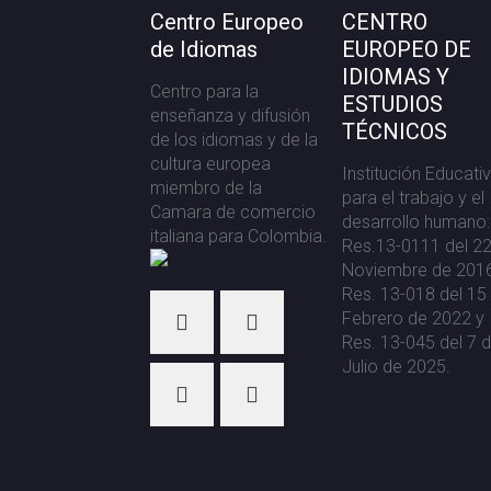
Centro Europeo
CENTRO
de Idiomas
EUROPEO DE
IDIOMAS Y
Centro para la
ESTUDIOS
enseñanza y difusión
TÉCNICOS
de los idiomas y de la
cultura europea
Institución Educati
miembro de la
para el trabajo y el
Camara de comercio
desarrollo humano:
italiana para Colombia.
Res.13-0111 del 2
Noviembre de 2016
Res. 13-018 del 15
Febrero de 2022 y
Res. 13-045 del 7 
Julio de 2025.