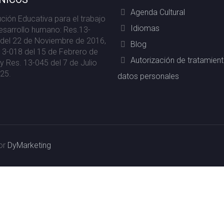
Agenda Cultural
tución Educativa para el trabajo
Idiomas
desarrollo humano: Res.13-
del 22 de Noviembre de 2016,
Blog
13-018 del 15 de Febrero de
Autorización de tratamien
y Res. 13-045 del 7 de Julio
25.
datos personales
or
DyMarketing