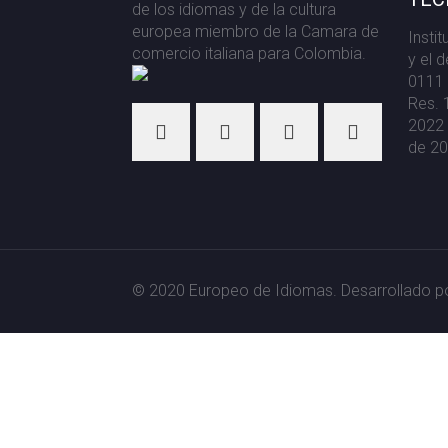
de los idiomas y de la cultura
europea miembro de la Camara de
Insti
comercio italiana para Colombia.
y el 
0111 
Res. 
2022 
de 20
© 2020 Europeo de Idiomas. Desarrollado p