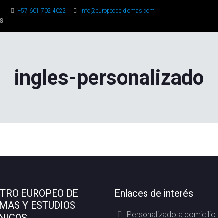
+57 601 702 4022
info@europeodeidiomas.com
S
ingles-personalizado
TRO EUROPEO DE
Enlaces de interés
OMAS Y ESTUDIOS
Personalizado a domicilio
NICOS