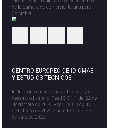
idiomas y de la cultura europea miembro
de la Camara de comercio italiana para
Colombia.
CENTRO EUROPEO DE IDIOMAS
Y ESTUDIOS TÉCNICOS
Institución Educativa para el trabajo y el
desarrollo humano: Res.13-0111 del 22 de
Noviembre de 2016, Res. 13-018 del 15
de Febrero de 2022 y Res. 13-045 del 7
de Julio de 2025.