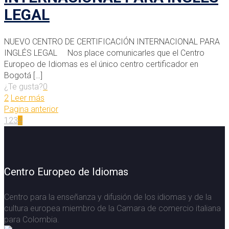
LEGAL
NUEVO CENTRO DE CERTIFICACIÓN INTERNACIONAL PARA
INGLÉS LEGAL Nos place comunicarles que el Centro
Europeo de Idiomas es el único centro certificador en
Bogotá
[…]
¿Te gusta?
0
2
Leer más
Pagina anterior
1
2
3
4
Centro Europeo de Idiomas
Centro para la enseñanza y difusión de los idiomas y de la
cultura europea miembro de la Camara de comercio italiana
para Colombia.