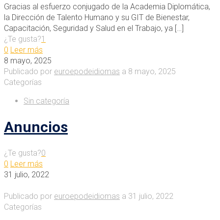
Gracias al esfuerzo conjugado de la Academia Diplomática,
la Dirección de Talento Humano y su GIT de Bienestar,
Capacitación, Seguridad y Salud en el Trabajo, ya
[…]
¿Te gusta?
1
0
Leer más
8 mayo, 2025
Publicado por
euroepodeidiomas
a
8 mayo, 2025
Categorías
Sin categoría
Anuncios
¿Te gusta?
0
0
Leer más
31 julio, 2022
Publicado por
euroepodeidiomas
a
31 julio, 2022
Categorías