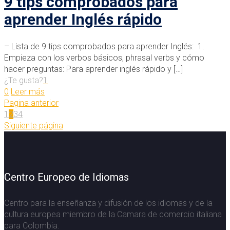
9 tips comprobados para
aprender Inglés rápido
– Lista de 9 tips comprobados para aprender Inglés: 1.
Empieza con los verbos básicos, phrasal verbs y cómo
hacer preguntas: Para aprender inglés rápido y
[…]
¿Te gusta?
1
0
Leer más
Pagina anterior
1
2
3
4
Siguiente página
Centro Europeo de Idiomas
Centro para la enseñanza y difusión de los idiomas y de la
cultura europea miembro de la Camara de comercio italiana
para Colombia.